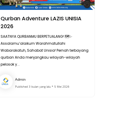
Qurban Adventure LAZIS UNISIA
2026
SAATNYA QURBANMU BERPETUALANG! 🗺️✨
Assalamu’alaikum Warahmatullahi
Wabarakatuh, Sahabat Unisia! Pernah terbayang
qurban Anda menjangkau wilayah-wilayah
pelosok y...
Admin
Published 3 bulan yang lalu * 5 Mei 2026