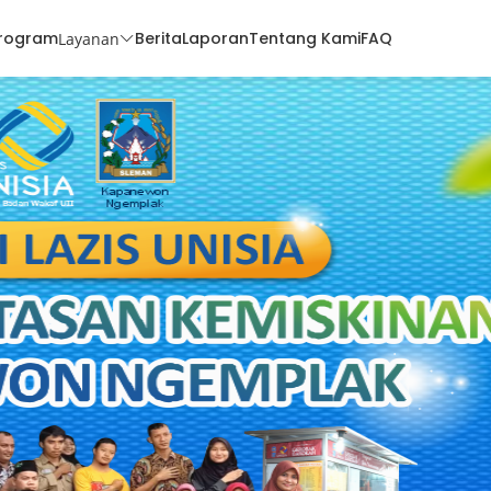
rogram
Berita
Laporan
Tentang Kami
FAQ
Layanan